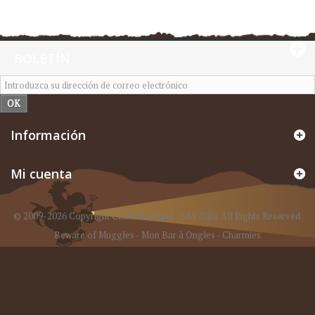
BOLETÍN
OK
Información
Mi cuenta
© 2009-2026 Copyright CacheBoutique - SAS iGilli. All Rights Reserved.
Beware of Muggles
-
Mon Bar à Ongles
-
Charmies