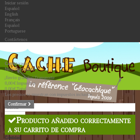
Iniciar sesión
Español
English
Français
Español
Portuguese
Contáctenos
Carrito
vacío
Ningún producto
¡Envío gratuito!
Transporte
0,00 €
Impuestos
0,00 €
Total
Los precios se muestran con impuestos incluidos
Confirmar
Buscar
Producto añadido correctamente
a su carrito de compra
Cantidad