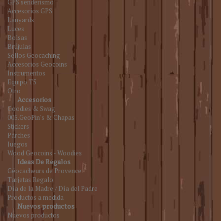
GPS senderismo
Accesorios GPS
Lanyards
Luces
Bolsas
Brújulas
Sellos Geocaching
Accesorios Geocoins
Instrumentos
Equipo T5
Otro
Accesorios
Goodies & Swag
005.GeoPin's & Chapas
Stickers
Parches
Juegos
Wood Geocoins - Woodies
Ideas De Regalos
Géocacheurs de Provence
Tarjetas Regalo
Día de la Madre / Día del Padre
Productos a medida
Nuevos productos
Nuevos productos