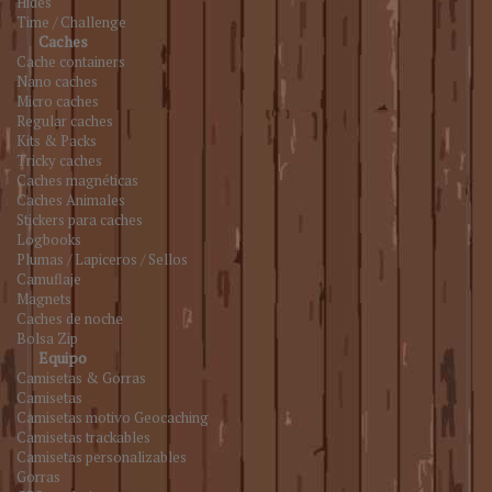
Hides
Time / Challenge
Caches
Cache containers
Nano caches
Micro caches
Regular caches
Kits & Packs
Tricky caches
Caches magnéticas
Caches Animales
Stickers para caches
Logbooks
Plumas / Lapiceros / Sellos
Camuflaje
Magnets
Caches de noche
Bolsa Zip
Equipo
Camisetas & Gorras
Camisetas
Camisetas motivo Geocaching
Camisetas trackables
Camisetas personalizables
Gorras