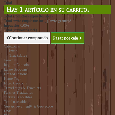
Total
Hay 1 artículo en su carrito.
Total productos (impuestos incl.)
Total envío (impuestos incl.)
¡Envío gratuito!
Impuestos
0,00 €
Total (impuestos incl.)
Continuar comprando
Pasar por caja
Categorías
Initio
Trackables
Geocoins
Regular Geocoins
Large Geocoins
Limited Editions
Name Tags
Micro Geocoins
Travel bugs & Travelers
Parches Trackables
Stickers Trackables
Textil trackable
Geo Achievement® & Geo-score
Finds