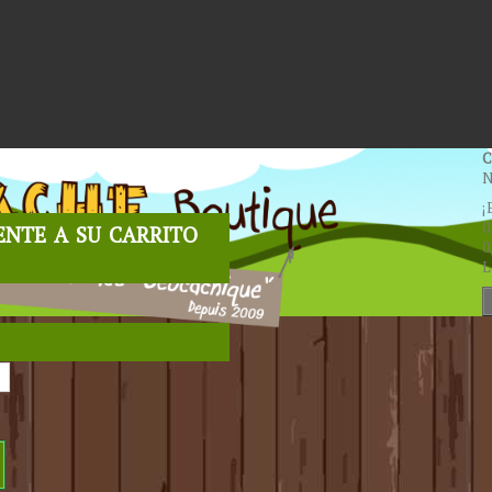
C
N
¡
nte a su carrito
0
0
L