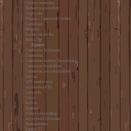
Caches Animales
Stickers para caches
Logbooks
Plumas / Lapiceros / Sellos
Camuflaje
Magnets
Caches de noche
Bolsa Zip
Equipo
Camisetas & Gorras
Camisetas
Camisetas motivo Geocaching
Camisetas trackables
Camisetas personalizables
Gorras
GPS senderismo
Accesorios GPS
Lanyards
Luces
Bolsas
Brújulas
Sellos Geocaching
Accesorios Geocoins
Instrumentos
Equipo T5