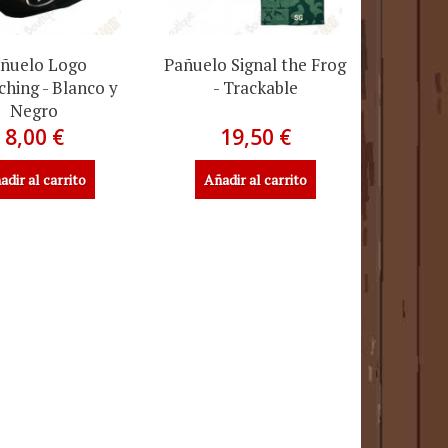
ñuelo Logo
Pañuelo Signal the Frog
hing - Blanco y
- Trackable
Negro
8,00 €
19,50 €
adir al carrito
Añadir al carrito