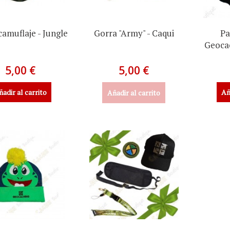
camuflaje - Jungle
Gorra "Army" - Caqui
Pa
Geocac
5,00 €
5,00 €
ñadir al carrito
Añ
Añadir al carrito