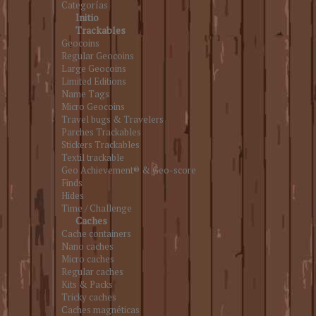
Categorías
Initio
Trackables
Geocoins
Regular Geocoins
Large Geocoins
Limited Editions
Name Tags
Micro Geocoins
Travel bugs & Travelers
Parches Trackables
Stickers Trackables
Textil trackable
Geo Achievement® & Geo-score
Finds
Hides
Time / Challenge
Caches
Cache containers
Nano caches
Micro caches
Regular caches
Kits & Packs
Tricky caches
Caches magnéticas