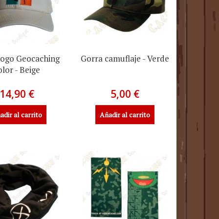
logo Geocaching
Gorra camuflaje - Verde
olor - Beige
14,90 €
5,00 €
adir al carrito
Añadir al carrito