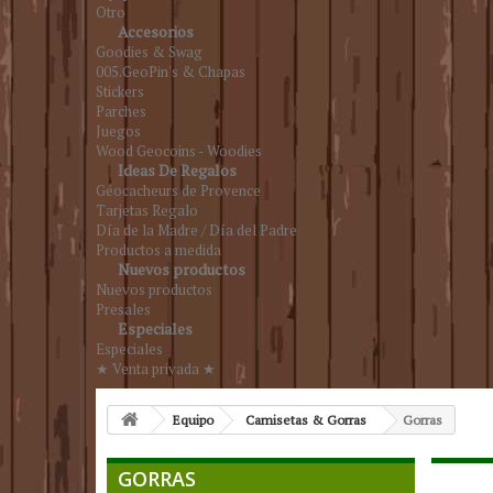
Otro
Accesorios
Goodies & Swag
005.GeoPin's & Chapas
Stickers
Parches
Juegos
Wood Geocoins - Woodies
Ideas De Regalos
Géocacheurs de Provence
Tarjetas Regalo
Día de la Madre / Día del Padre
Productos a medida
Nuevos productos
Nuevos productos
Presales
Especiales
Especiales
★ Venta privada ★
Equipo
Camisetas & Gorras
Gorras
GORRAS