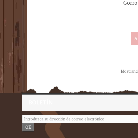
Gorro 
A
Mostrando
BOLETÍN
OK