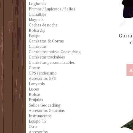
Logbooks
Plumas / Lapiceros / Sellos
Camuflaje
Magnets
Caches de noche
Bolsa Zip
Gorra
Equipo
Camisetas & Gorras
c
Camisetas
Camisetas motivo Geocaching
Camisetas trackables
Camisetas personalizables
Gorras
A
GPS senderismo
Accesorios GPS
Lanyards
Luces
Bolsas
Brújulas
Sellos Geocaching
Accesorios Geocoins
Instrumentos
Equipo T5
Otro
Accesorios