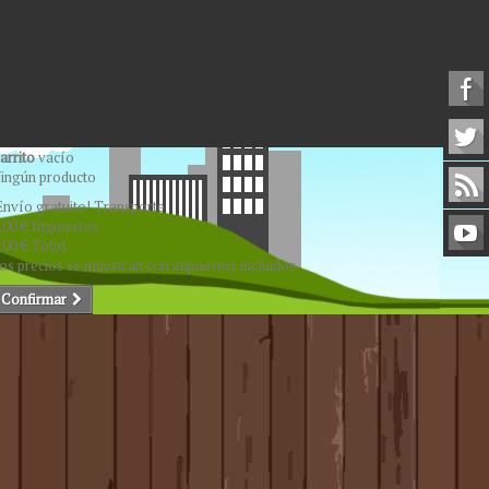
arrito
vacío
ingún producto
Envío gratuito!
Transporte
,00 €
Impuestos
,00 €
Total
os precios se muestran con impuestos incluidos
Confirmar