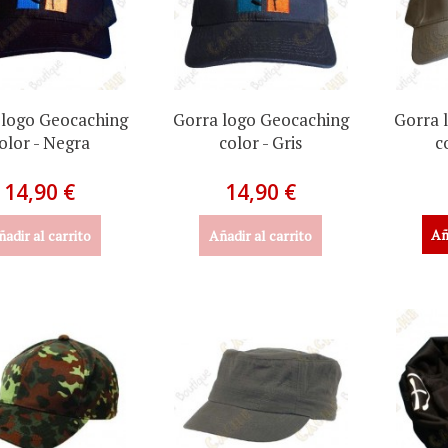
 logo Geocaching
Gorra logo Geocaching
Gorra 
olor - Negra
color - Gris
c
14,90 €
14,90 €
Añ
ñadir al carrito
Añadir al carrito