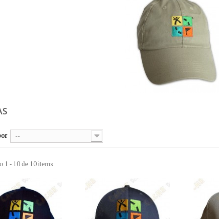
AS
por
--
 1 - 10 de 10 items