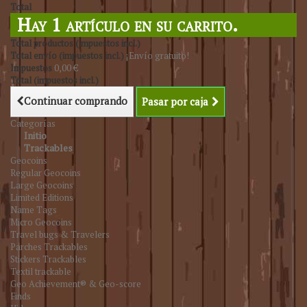
Total
Hay 1 artículo en su carrito.
Total productos (impuestos incl.)
Total envío (impuestos incl.)
¡Envío gratuito!
Impuestos
0,00 €
Total (impuestos incl.)
Continuar comprando
Pasar por caja
Categorías
Initio
Trackables
Geocoins
Regular Geocoins
Large Geocoins
Limited Editions
Name Tags
Micro Geocoins
Travel bugs & Travelers
Parches Trackables
Stickers Trackables
Textil trackable
Geo Achievement® & Geo-score
Finds