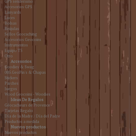
GPS senderismo
Accesorios GPS
Lanyards
Luces
Bolsas
Brújulas
Sellos Geocaching
Accesorios Geocoins
Instrumentos
Equipo T5
Otro
Accesorios
Goodies & Swag
005.GeoPin's & Chapas
Stickers
Parches
Juegos
Wood Geocoins - Woodies
Ideas De Regalos
Géocacheurs de Provence
Tarjetas Regalo
Día de la Madre / Día del Padre
Productos a medida
Nuevos productos
Nuevos productos