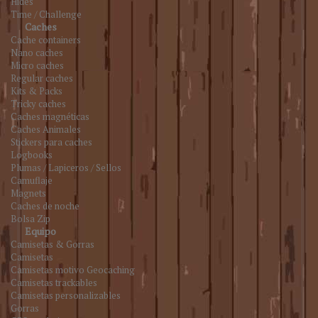
Hides
Time / Challenge
Caches
Cache containers
Nano caches
Micro caches
Regular caches
Kits & Packs
Tricky caches
Caches magnéticas
Caches Animales
Stickers para caches
Logbooks
Plumas / Lapiceros / Sellos
Camuflaje
Magnets
Caches de noche
Bolsa Zip
Equipo
Camisetas & Gorras
Camisetas
Camisetas motivo Geocaching
Camisetas trackables
Camisetas personalizables
Gorras