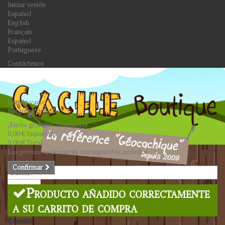
Iniciar sesión
Español
English
Français
Español
Portuguese
Contáctenos
Carrito
vacío
Ningún producto
¡Envío gratuito!
Transporte
0,00 €
Impuestos
0,00 €
Total
Los precios se muestran con impuestos incluidos
Confirmar
Buscar
Producto añadido correctamente
a su carrito de compra
Cantidad