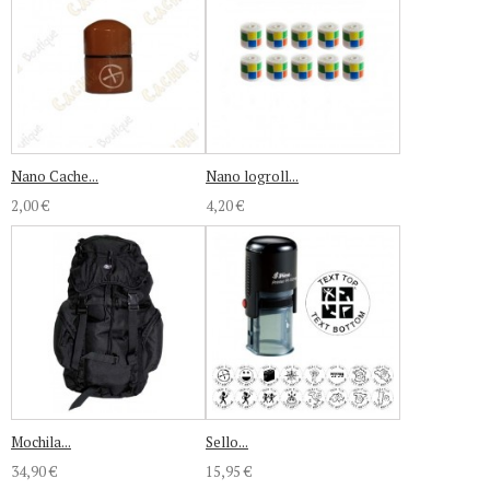
Nano Cache...
Nano logroll...
2,00 €
4,20 €
Mochila...
Sello...
34,90 €
15,95 €