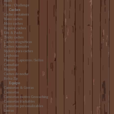
Hides
Time / Challenge
Caches
Cache containers
Nano caches
Micro caches
Regular caches
Kits & Packs
Tricky caches
Caches magnéticas
Caches Animales
Stickers para caches
Logbooks
Plumas / Lapiceros / Sellos
Camuflaje
Magnets
Caches de noche
Bolsa Zip
Equipo
Camisetas & Gorras
Camisetas
Camisetas motivo Geocaching
Camisetas trackables
Camisetas personalizables
Gorras