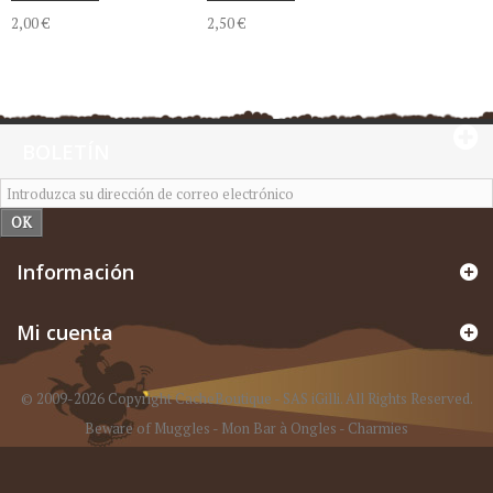
2,00 €
2,50 €
BOLETÍN
OK
Información
Mi cuenta
© 2009-2026 Copyright CacheBoutique - SAS iGilli. All Rights Reserved.
Beware of Muggles
-
Mon Bar à Ongles
-
Charmies