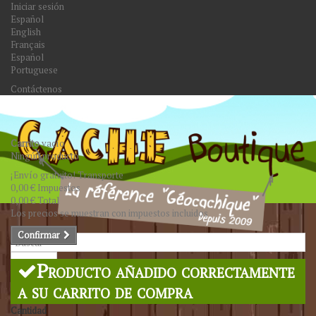
Iniciar sesión
Español
English
Français
Español
Portuguese
Contáctenos
Carrito
vacío
Ningún producto
¡Envío gratuito!
Transporte
0,00 €
Impuestos
0,00 €
Total
Los precios se muestran con impuestos incluidos
Confirmar
Buscar
Producto añadido correctamente
a su carrito de compra
Cantidad