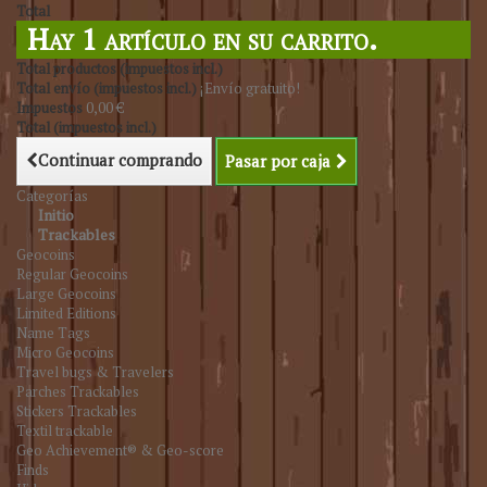
Total
Hay 1 artículo en su carrito.
Total productos (impuestos incl.)
Total envío (impuestos incl.)
¡Envío gratuito!
Impuestos
0,00 €
Total (impuestos incl.)
Continuar comprando
Pasar por caja
Categorías
Initio
Trackables
Geocoins
Regular Geocoins
Large Geocoins
Limited Editions
Name Tags
Micro Geocoins
Travel bugs & Travelers
Parches Trackables
Stickers Trackables
Textil trackable
Geo Achievement® & Geo-score
Finds