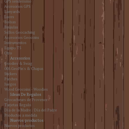
GPS senderismo
Accesorios GPS
Lanyards
Luces
Bolsas
Brújulas
Sellos Geocaching
Accesorios Geocoins
Instrumentos
Equipo T5
Otro
Accesorios
Goodies & Swag
005.GeoPin's & Chapas
Stickers
Parches
Juegos
Wood Geocoins - Woodies
Ideas De Regalos
Géocacheurs de Provence
Tarjetas Regalo
Día de la Madre / Día del Padre
Productos a medida
Nuevos productos
Nuevos productos