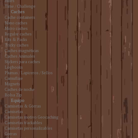
Hides
Time / Challenge
Caches
Cache containers
Nano caches
Micro caches
Regular caches
Kits & Packs
Tricky caches
Caches magnéticas
Caches Animales
Stickers para caches
Logbooks
Plumas / Lapiceros / Sellos
Camuflaje
Magnets
Caches de noche
Bolsa Zip
Equipo
Camisetas & Gorras
Camisetas
Camisetas motivo Geocaching
Camisetas trackables
Camisetas personalizables
Gorras