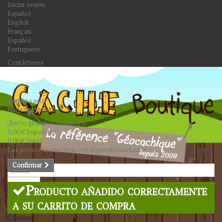
Iniciar sesión
Español
English
Français
Español
Portuguese
Contáctenos
Carrito
vacío
Ningún producto
¡Envío gratuito!
Transporte
0,00 €
Impuestos
0,00 €
Total
Los precios se muestran con impuestos incluidos
Confirmar
Buscar
Producto añadido correctamente
a su carrito de compra
Cantidad