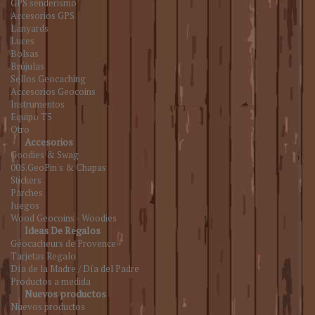
GPS senderismo
Accesorios GPS
Lanyards
Luces
Bolsas
Brújulas
Sellos Geocaching
Accesorios Geocoins
Instrumentos
Equipo T5
Otro
Accesorios
Goodies & Swag
005.GeoPin's & Chapas
Stickers
Parches
Juegos
Wood Geocoins - Woodies
Ideas De Regalos
Géocacheurs de Provence
Tarjetas Regalo
Día de la Madre / Día del Padre
Productos a medida
Nuevos productos
Nuevos productos