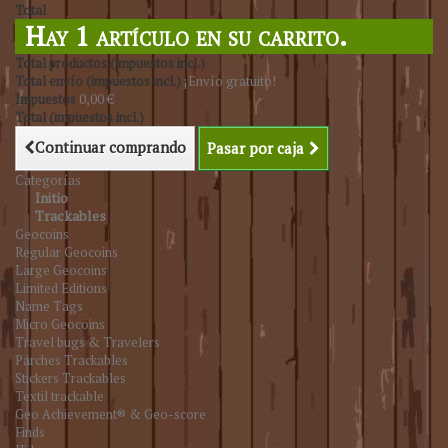
Total
Hay 1 artículo en su carrito.
Total productos (impuestos incl.)
Total envío (impuestos incl.)
¡Envío gratuito!
Impuestos
0,00 €
Total (impuestos incl.)
Continuar comprando
Pasar por caja
Categorías
Initio
Trackables
Geocoins
Regular Geocoins
Large Geocoins
Limited Editions
Name Tags
Micro Geocoins
Travel bugs & Travelers
Parches Trackables
Stickers Trackables
Textil trackable
Geo Achievement® & Geo-score
Finds