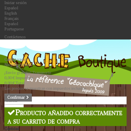
Iniciar sesión
Español
English
Français
Español
Portuguese
Contáctenos
Carrito
vacío
Ningún producto
¡Envío gratuito!
Transporte
0,00 €
Impuestos
0,00 €
Total
Los precios se muestran con impuestos incluidos
Confirmar
Buscar
Producto añadido correctamente
a su carrito de compra
Cantidad