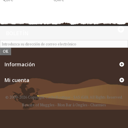
BOLETÍN
OK
Información
Mi cuenta
© 2009-2026 Copyright CacheBoutique - SAS iGilli. All Rights Reserved.
Beware of Muggles
-
Mon Bar à Ongles
-
Charmies