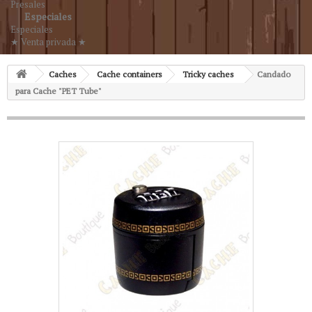
Presales
Especiales
Especiales
★ Venta privada ★
Caches
Cache containers
Tricky caches
Candado
para Cache "PET Tube"