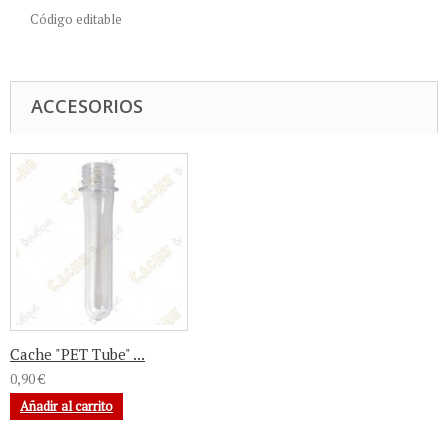
C
ódigo
editable
ACCESORIOS
Cache "PET Tube" ...
0,90 €
Añadir al carrito