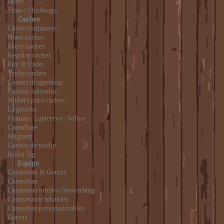
Hides
Time / Challenge
Caches
Cache containers
Nano caches
Micro caches
Regular caches
Kits & Packs
Tricky caches
Caches magnéticas
Caches Animales
Stickers para caches
Logbooks
Plumas / Lapiceros / Sellos
Camuflaje
Magnets
Caches de noche
Bolsa Zip
Equipo
Camisetas & Gorras
Camisetas
Camisetas motivo Geocaching
Camisetas trackables
Camisetas personalizables
Gorras