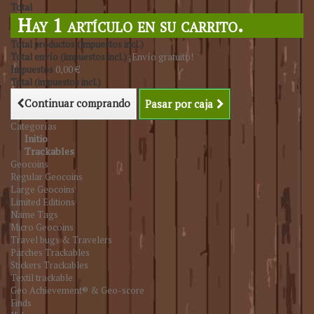
Total
Hay 1 artículo en su carrito.
Total productos (impuestos incl.)
Total envío (impuestos incl.)
¡Envío gratuito!
Impuestos
0,00 €
Total (impuestos incl.)
Continuar comprando
Pasar por caja
Categorías
Initio
Trackables
Geocoins
Regular Geocoins
Large Geocoins
Limited Editions
Name Tags
Micro Geocoins
Travel bugs & Travelers
Parches Trackables
Stickers Trackables
Textil trackable
Geo Achievement® & Geo-score
Finds