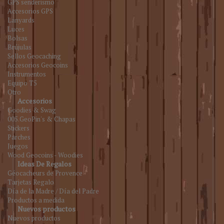
GPS senderismo
Accesorios GPS
Lanyards
Luces
Bolsas
Brújulas
Sellos Geocaching
Accesorios Geocoins
Instrumentos
Equipo T5
Otro
Accesorios
Goodies & Swag
005.GeoPin's & Chapas
Stickers
Parches
Juegos
Wood Geocoins - Woodies
Ideas De Regalos
Géocacheurs de Provence
Tarjetas Regalo
Día de la Madre / Día del Padre
Productos a medida
Nuevos productos
Nuevos productos