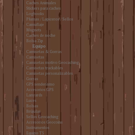
Caches Animales
Stickers para caches
Logbooks
Plumas / Lapiceros / Sellos
Camuflaje
Magnets
Caches de noche
Bolsa Zip
Equipo
Camisetas & Gorras
Camisetas
Camisetas motivo Geocaching
Camisetas trackables
Camisetas personalizables
Gorras
GPS senderismo
Accesorios GPS
Lanyards
Luces
Bolsas
Brújulas
Sellos Geocaching
Accesorios Geocoins
Instrumentos
Equipo T5