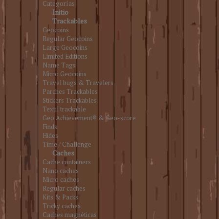
Categorías
Initio
Trackables
Geocoins
Regular Geocoins
Large Geocoins
Limited Editions
Name Tags
Micro Geocoins
Travel bugs & Travelers
Parches Trackables
Stickers Trackables
Textil trackable
Geo Achievement® & Geo-score
Finds
Hides
Time / Challenge
Caches
Cache containers
Nano caches
Micro caches
Regular caches
Kits & Packs
Tricky caches
Caches magnéticas