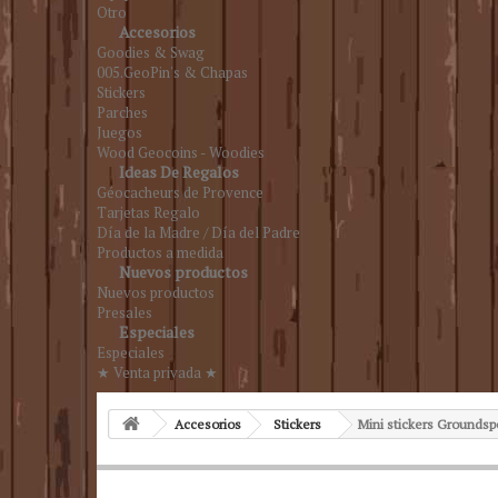
Otro
Accesorios
Goodies & Swag
005.GeoPin's & Chapas
Stickers
Parches
Juegos
Wood Geocoins - Woodies
Ideas De Regalos
Géocacheurs de Provence
Tarjetas Regalo
Día de la Madre / Día del Padre
Productos a medida
Nuevos productos
Nuevos productos
Presales
Especiales
Especiales
★ Venta privada ★
Accesorios
Stickers
Mini stickers Groundsp