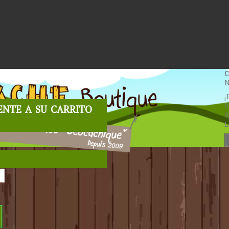
C
N
¡
nte a su carrito
0
0
L