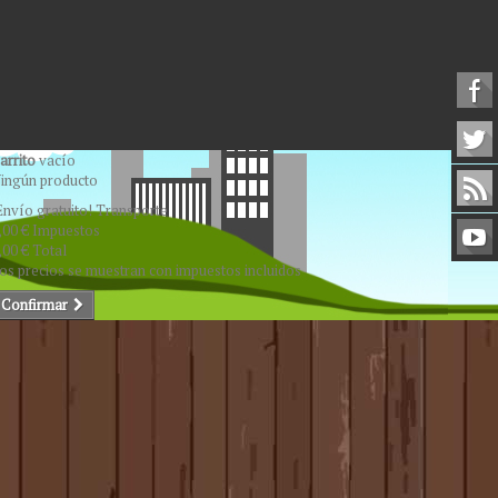
arrito
vacío
ingún producto
Envío gratuito!
Transporte
,00 €
Impuestos
,00 €
Total
os precios se muestran con impuestos incluidos
Confirmar