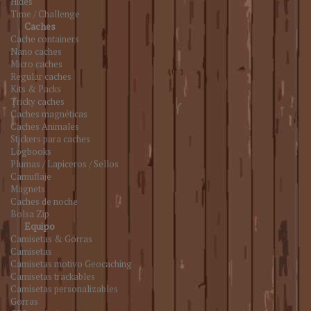
Hides
Time / Challenge
Caches
Cache containers
Nano caches
Micro caches
Regular caches
Kits & Packs
Tricky caches
Caches magnéticas
Caches Animales
Stickers para caches
Logbooks
Plumas / Lapiceros / Sellos
Camuflaje
Magnets
Caches de noche
Bolsa Zip
Equipo
Camisetas & Gorras
Camisetas
Camisetas motivo Geocaching
Camisetas trackables
Camisetas personalizables
Gorras