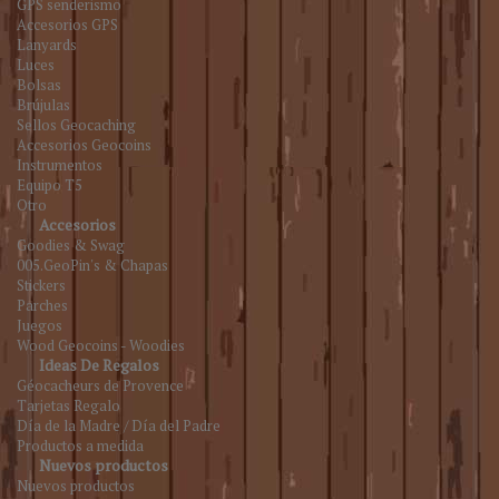
GPS senderismo
Accesorios GPS
Lanyards
Luces
Bolsas
Brújulas
Sellos Geocaching
Accesorios Geocoins
Instrumentos
Equipo T5
Otro
Accesorios
Goodies & Swag
005.GeoPin's & Chapas
Stickers
Parches
Juegos
Wood Geocoins - Woodies
Ideas De Regalos
Géocacheurs de Provence
Tarjetas Regalo
Día de la Madre / Día del Padre
Productos a medida
Nuevos productos
Nuevos productos