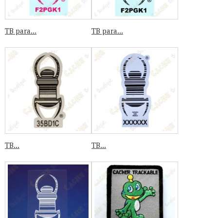
TB para...
TB para...
TB...
TB...