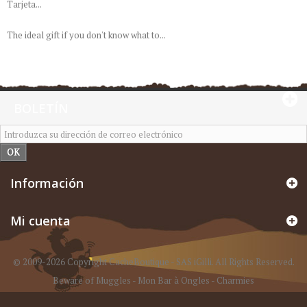
Tarjeta...
The ideal gift if you don't know what to...
BOLETÍN
OK
Información
Mi cuenta
© 2009-2026 Copyright CacheBoutique - SAS iGilli. All Rights Reserved.
Beware of Muggles
-
Mon Bar à Ongles
-
Charmies