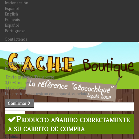
Iniciar sesión
Español
English
Français
Español
Portuguese
Contáctenos
Carrito
vacío
Ningún producto
¡Envío gratuito!
Transporte
0,00 €
Impuestos
0,00 €
Total
Los precios se muestran con impuestos incluidos
Confirmar
Buscar
Producto añadido correctamente
a su carrito de compra
Cantidad