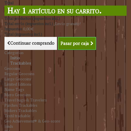
Total
Hay 1 artículo en su carrito.
Total productos (impuestos incl.)
Total envío (impuestos incl.)
¡Envío gratuito!
Impuestos
0,00 €
Total (impuestos incl.)
Continuar comprando
Pasar por caja
Categorías
Initio
Trackables
Geocoins
Regular Geocoins
Large Geocoins
Limited Editions
Name Tags
Micro Geocoins
Travel bugs & Travelers
Parches Trackables
Stickers Trackables
Textil trackable
Geo Achievement® & Geo-score
Finds