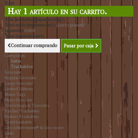
Total
Hay 1 artículo en su carrito.
Total productos (impuestos incl.)
Total envío (impuestos incl.)
¡Envío gratuito!
Impuestos
0,00 €
Total (impuestos incl.)
Continuar comprando
Pasar por caja
Categorías
Initio
Trackables
Geocoins
Regular Geocoins
Large Geocoins
Limited Editions
Name Tags
Micro Geocoins
Travel bugs & Travelers
Parches Trackables
Stickers Trackables
Textil trackable
Geo Achievement® & Geo-score
Finds