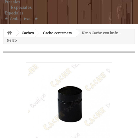
Presales
Especiales
Especiales
★ Venta privada ★
Caches
Cache containers
Nano Cache con imán -
Negro