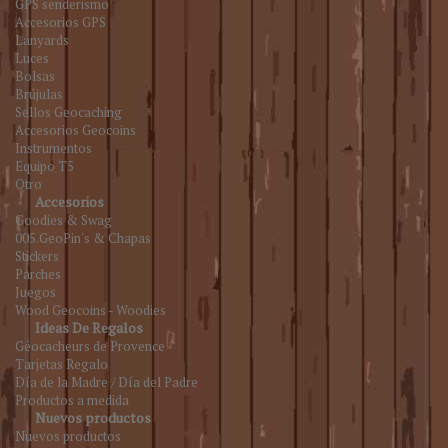
GPS senderismo
Accesorios GPS
Lanyards
Luces
Bolsas
Brújulas
Sellos Geocaching
Accesorios Geocoins
Instrumentos
Equipo T5
Otro
Accesorios
Goodies & Swag
005.GeoPin's & Chapas
Stickers
Parches
Juegos
Wood Geocoins - Woodies
Ideas De Regalos
Géocacheurs de Provence
Tarjetas Regalo
Día de la Madre / Día del Padre
Productos a medida
Nuevos productos
Nuevos productos