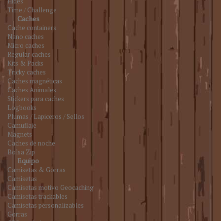
Hides
Time / Challenge
Caches
Cache containers
Nano caches
Micro caches
Regular caches
Kits & Packs
Tricky caches
Caches magnéticas
Caches Animales
Stickers para caches
Logbooks
Plumas / Lapiceros / Sellos
Camuflaje
Magnets
Caches de noche
Bolsa Zip
Equipo
Camisetas & Gorras
Camisetas
Camisetas motivo Geocaching
Camisetas trackables
Camisetas personalizables
Gorras