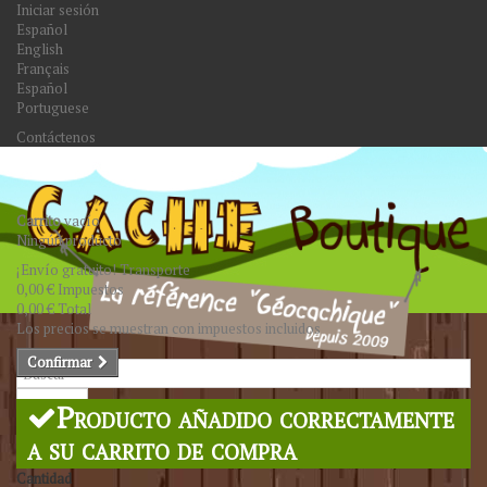
Iniciar sesión
Español
English
Français
Español
Portuguese
Contáctenos
Carrito
vacío
Ningún producto
¡Envío gratuito!
Transporte
0,00 €
Impuestos
0,00 €
Total
Los precios se muestran con impuestos incluidos
Confirmar
Buscar
Producto añadido correctamente
a su carrito de compra
Cantidad