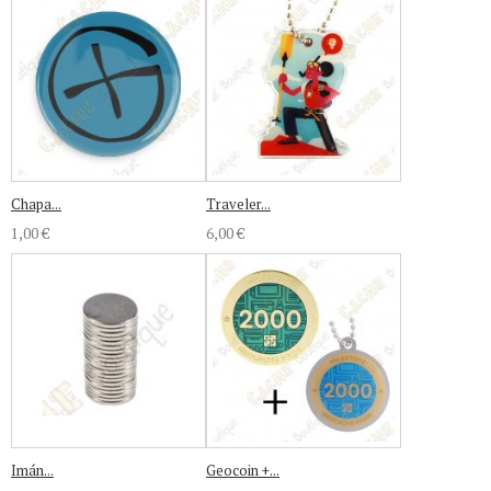
Chapa...
Traveler...
1,00 €
6,00 €
Imán...
Geocoin +...