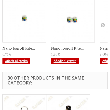
Nano logroll Rite...
Nano logroll Rite...
Nano l
0,75 €
1,20 €
2,00 €
Añadir al carrito
Añadir al carrito
Añadi
30 OTHER PRODUCTS IN THE SAME
CATEGORY: