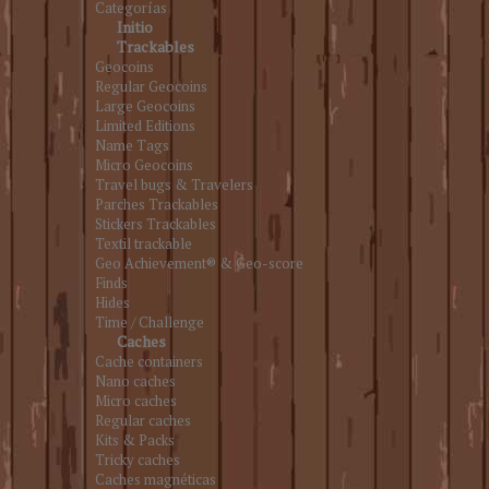
Categorías
Initio
Trackables
Geocoins
Regular Geocoins
Large Geocoins
Limited Editions
Name Tags
Micro Geocoins
Travel bugs & Travelers
Parches Trackables
Stickers Trackables
Textil trackable
Geo Achievement® & Geo-score
Finds
Hides
Time / Challenge
Caches
Cache containers
Nano caches
Micro caches
Regular caches
Kits & Packs
Tricky caches
Caches magnéticas