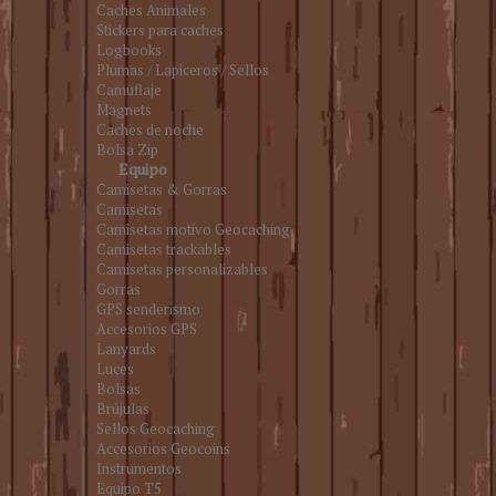
Caches Animales
Stickers para caches
Logbooks
Plumas / Lapiceros / Sellos
Camuflaje
Magnets
Caches de noche
Bolsa Zip
Equipo
Camisetas & Gorras
Camisetas
Camisetas motivo Geocaching
Camisetas trackables
Camisetas personalizables
Gorras
GPS senderismo
Accesorios GPS
Lanyards
Luces
Bolsas
Brújulas
Sellos Geocaching
Accesorios Geocoins
Instrumentos
Equipo T5