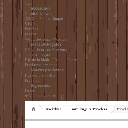
Otro
Accesorios
Goodies & Swag
005.GeoPin's & Chapas
Stickers
Parches
Juegos
Wood Geocoins - Woodies
Ideas De Regalos
Géocacheurs de Provence
Tarjetas Regalo
Día de la Madre / Día del Padre
Productos a medida
Nuevos productos
Nuevos productos
Presales
Especiales
Especiales
★ Venta privada ★
Trackables
Travel bugs & Travelers
Travel 