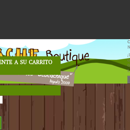
C
N
¡
nte a su carrito
0
0
L