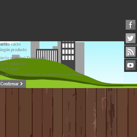
arrito
vacío
ingún producto
Envío gratuito!
Transporte
,00 €
Impuestos
,00 €
Total
os precios se muestran con impuestos incluidos
Confirmar