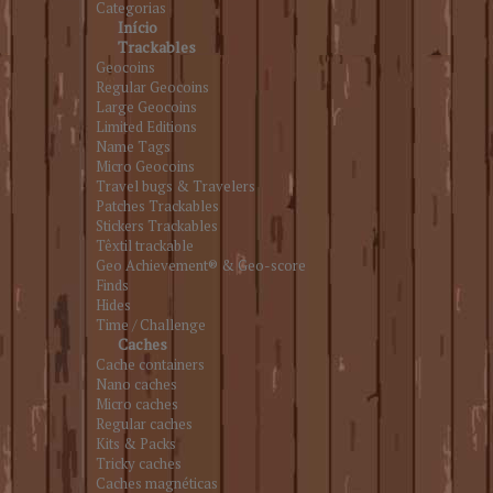
Categorias
Início
Trackables
Geocoins
Regular Geocoins
Large Geocoins
Limited Editions
Name Tags
Micro Geocoins
Travel bugs & Travelers
Patches Trackables
Stickers Trackables
Têxtil trackable
Geo Achievement® & Geo-score
Finds
Hides
Time / Challenge
Caches
Cache containers
Nano caches
Micro caches
Regular caches
Kits & Packs
Tricky caches
Caches magnéticas