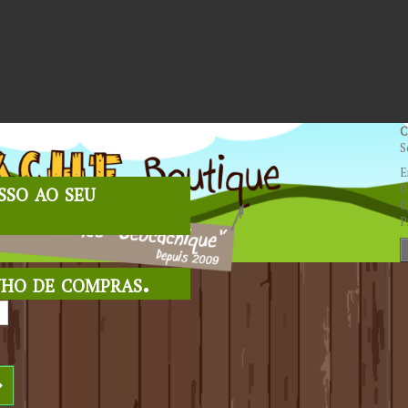
C
S
E
sso ao seu
0
0
P
nho de compras.