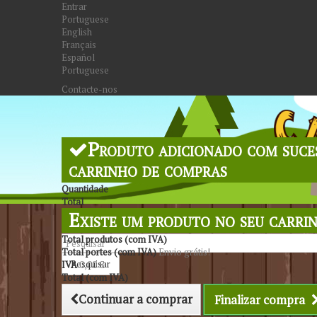
Entrar
Portuguese
English
Français
Español
Portuguese
Contacte-nos
Produto adicionado com suce
carrinho de compras
Quantidade
Total
Existe um produto no seu carri
Total produtos (com IVA)
Total portes (com IVA)
Envio grátis!
Pesquisar
IVA
0,00 €
Total (com IVA)
Continuar a comprar
Finalizar compra