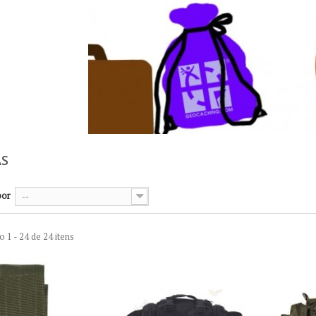
AS
por
--
 1 - 24 de 24 itens