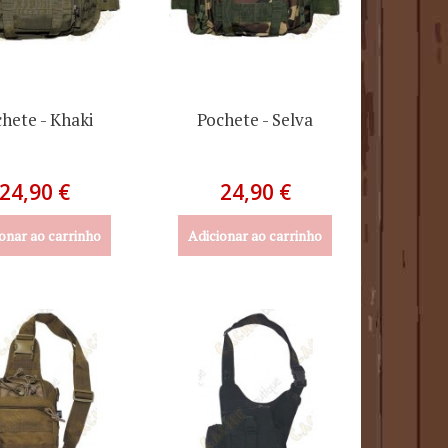
hete - Khaki
Pochete - Selva
24,90 €
24,90 €
onar ao carrinho
Adicionar ao carrinho