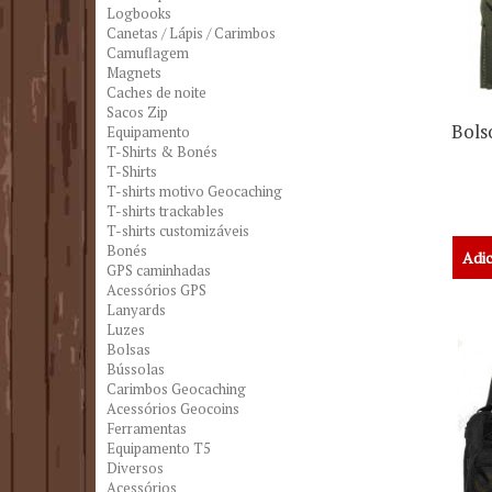
Logbooks
Canetas / Lápis / Carimbos
Camuflagem
Magnets
Caches de noite
Sacos Zip
Bols
Equipamento
T-Shirts & Bonés
T-Shirts
T-shirts motivo Geocaching
T-shirts trackables
T-shirts customizáveis
Bonés
Adic
GPS caminhadas
Acessórios GPS
Lanyards
Luzes
Bolsas
Bússolas
Carimbos Geocaching
Acessórios Geocoins
Ferramentas
Equipamento T5
Diversos
Acessórios