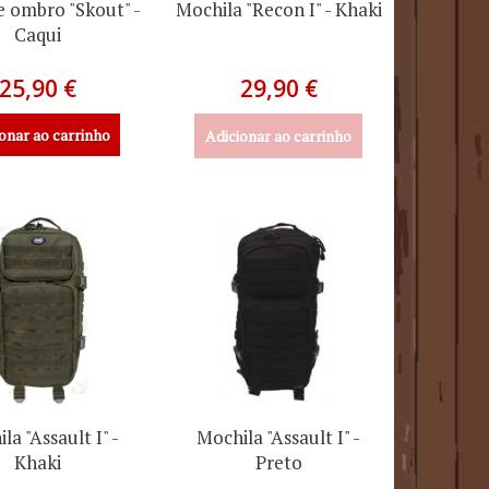
e ombro "Skout" -
Mochila "Recon I" - Khaki
Caqui
25,90 €
29,90 €
onar ao carrinho
Adicionar ao carrinho
la "Assault I" -
Mochila "Assault I" -
Khaki
Preto