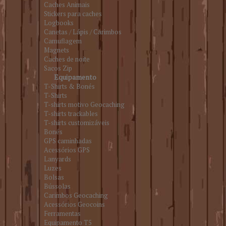
Caches Animais
Stickers para caches
Logbooks
Canetas / Lápis / Carimbos
Camuflagem
Magnets
Caches de noite
Sacos Zip
Equipamento
T-Shirts & Bonés
T-Shirts
T-shirts motivo Geocaching
T-shirts trackables
T-shirts customizáveis
Bonés
GPS caminhadas
Acessórios GPS
Lanyards
Luzes
Bolsas
Bússolas
Carimbos Geocaching
Acessórios Geocoins
Ferramentas
Equipamento T5