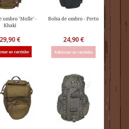
e ombro "Molle" -
Bolsa de ombro - Preto
Khaki
29,90 €
24,90 €
onar ao carrinho
Adicionar ao carrinho