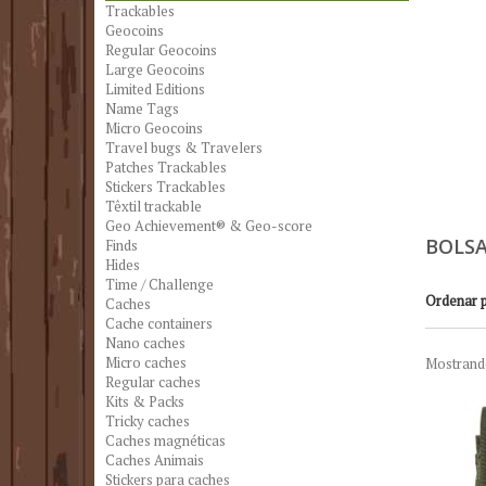
Trackables
Geocoins
Regular Geocoins
Large Geocoins
Limited Editions
Name Tags
Micro Geocoins
Travel bugs & Travelers
Patches Trackables
Stickers Trackables
Têxtil trackable
Geo Achievement® & Geo-score
BOLS
Finds
Hides
Time / Challenge
Ordenar 
Caches
Cache containers
Nano caches
Micro caches
Mostrando
Regular caches
Kits & Packs
Tricky caches
Caches magnéticas
Caches Animais
Stickers para caches