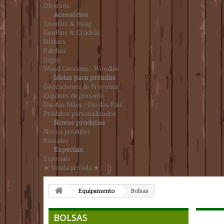
Diversos
Acessórios
Goodies & Swag
GeoPins & Crachás
Stickers
Patches
Jogos
Wood Geocoins - Woodies
Ideias para prendas
Géocacheurs de Provence
Cupones de presente
Dia das Mães / Dia dos Pais
Produtos personalizados
Novos produtos
Novos produtos
Presales
Especiais
Especiais
★ Venda privada ★
Equipamento
Bolsas
BOLSAS