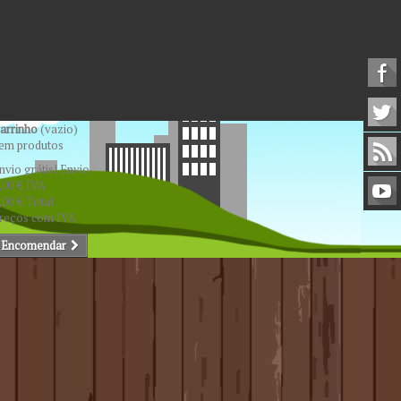
arrinho
(vazio)
em produtos
nvio grátis!
Envio
,00 €
IVA
,00 €
Total
reços com IVA
Encomendar