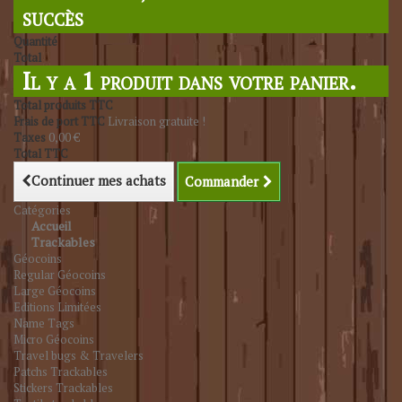
succès
Quantité
Total
Il y a 1 produit dans votre panier.
Total produits TTC
Frais de port TTC
Livraison gratuite !
Taxes
0,00 €
Total TTC
Continuer mes achats
Commander
Catégories
Accueil
Trackables
Géocoins
Regular Géocoins
Large Géocoins
Editions Limitées
Name Tags
Micro Géocoins
Travel bugs & Travelers
Patchs Trackables
Stickers Trackables