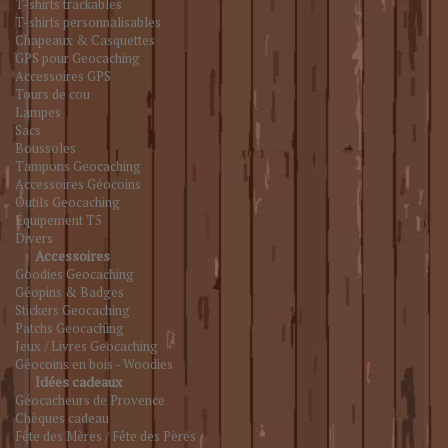
T-shirts trackables
T-shirts personnalisables
Chapeaux & Casquettes
GPS pour Geocaching
Accessoires GPS
Tours de cou
Lampes
Sacs
Boussoles
Tampons Geocaching
Accessoires Géocoins
Outils Geocaching
Équipement T5
Divers
Accessoires
Goodies Geocaching
Géopins & Badges
Stickers Geocaching
Patchs Geocaching
Jeux / Livres Geocaching
Géocoins en bois - Woodies
Idées cadeaux
Géocacheurs de Provence
Chèques cadeau
Fête des Mères / Fête des Pères