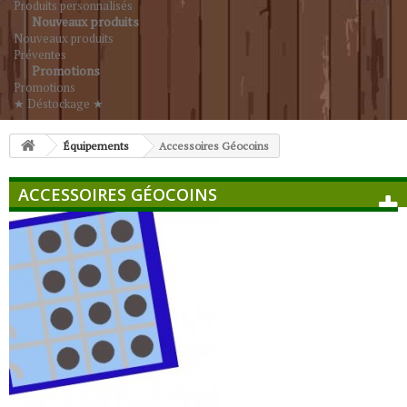
Produits personnalisés
Nouveaux produits
Nouveaux produits
Préventes
Promotions
Promotions
★ Déstockage ★
Équipements
Accessoires Géocoins
ACCESSOIRES GÉOCOINS