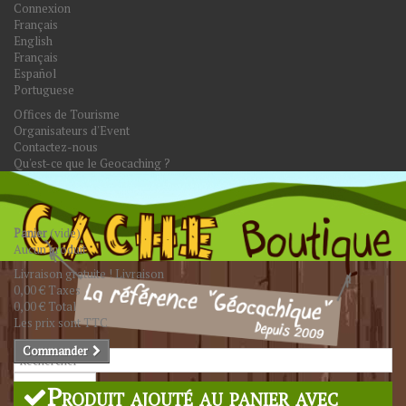
Connexion
Français
English
Français
Español
Portuguese
Offices de Tourisme
Organisateurs d'Event
Contactez-nous
Qu'est-ce que le Geocaching ?
Panier
(vide)
Aucun produit
Livraison gratuite !
Livraison
0,00 €
Taxes
0,00 €
Total
Les prix sont TTC
Commander
Rechercher
Produit ajouté au panier avec