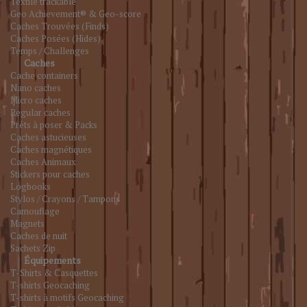
Textile trackable
Geo Achievement® & Geo-score
Caches Trouvées (Finds)
Caches Posées (Hides)
Temps / Challenges
Caches
Cache containers
Nano caches
Micro caches
Regular caches
Prêts à poser & Packs
Caches astucieuses
Caches magnétiques
Caches Animaux
Stickers pour caches
Logbooks
Stylos / Crayons / Tampons
Camouflage
Magnets
Caches de nuit
Sachets Zip
Équipements
T-Shirts & Casquettes
T-shirts Geocaching
T-shirts à motifs Geocaching